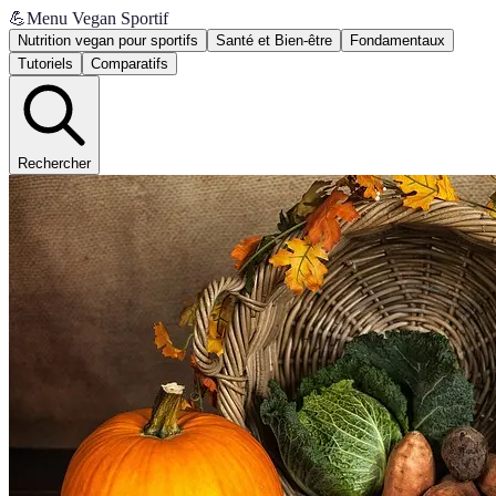
💪
Menu Vegan Sportif
Nutrition vegan pour sportifs
Santé et Bien-être
Fondamentaux
Tutoriels
Comparatifs
Rechercher