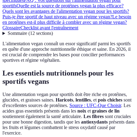
spécifiques
FAQ : Vos questions sur l'alimentation vegan pour
sportifs
Quelle est la source de protéines vegan la plus efficace?
Quels sont les avantages de l'alimentation vegan pour les sportifs?
Puis-je être sportif de haut niveau avec un régime vegan?
Le besoin
en protéines est-il plus difficile à combler avec un régime vegan?
Glossaire
Checklist avant l'entraînement
Sommaire
(
12
sections
)
L'alimentation vegan connaît un essor significatif parmi les sportifs
en quête d'une approche nutritionnelle éthique et saine. En 2026, il
est crucial de comprendre les bases pour concilier performances
sportives et régime végétalien.
Les essentiels nutritionnels pour les
sportifs vegans
Une alimentation vegan pour sportifs doit être riche en protéines,
glucides, et graisses saines.
Haricots
,
lentilles
, et
pois chiches
sont
d'excellentes sources de protéines.
Source : UFC-Que Choisir
. Les
acides gras essentiels présents dans les
noix
et
graines de lin
soutiennent également la santé articulaire.
Les fibres
sont cruciales
pour une bonne digestion, tandis que les
antioxydants
présents dans
les fruits et légumes combattent le stress oxydatif causé par
l'exercice.