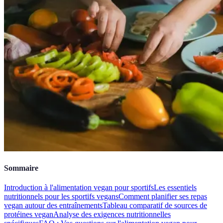
Sommaire
Introduction à l'alimentation vegan pour sportifs
Les essentiels
nutritionnels pour les sportifs vegans
Comment planifier ses repas
vegan autour des entraînements
Tableau comparatif de sources de
protéines vegan
Analyse des exigences nutritionnelles