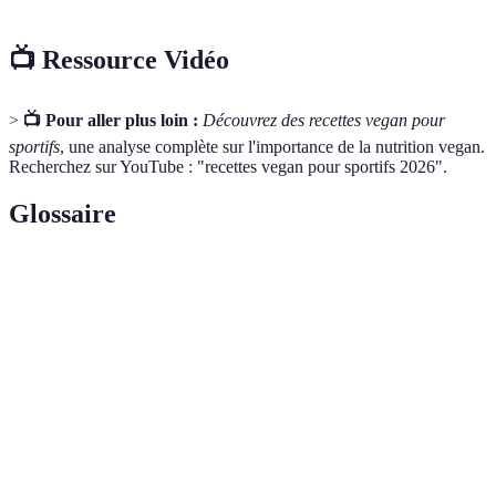
📺 Ressource Vidéo
>
📺 Pour aller plus loin :
Découvrez des recettes vegan pour
sportifs
, une analyse complète sur l'importance de la nutrition vegan.
Recherchez sur YouTube : "recettes vegan pour sportifs 2026".
Glossaire
Terme
Définition
Protéines
Protéines contenant tous les acides aminés
complètes
essentiels nécessaires à l'organisme.
Substances qui protègent les cellules contre le
Antioxydants
stress oxydatif et favorisent la santé.
Acides gras
Graisses essentielles pour le bon fonctionnement