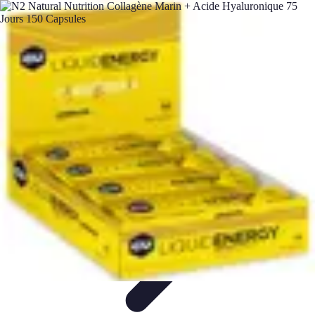
Menu Vegan Sportif
Fondamentaux
Santé et Bien-être
Comparatifs
Listes et
Conseils
Tutoriels
Menu Vegan Sportif