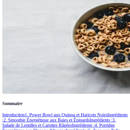
Sommaire
Introduction
1. Power Bowl aux Quinoa et Haricots Noirs
Ingrédients
:
2. Smoothie Énergétique aux Baies et Épinards
Ingrédients :
3.
Salade de Lentilles et Carottes Râpées
Ingrédients :
4. Porridge