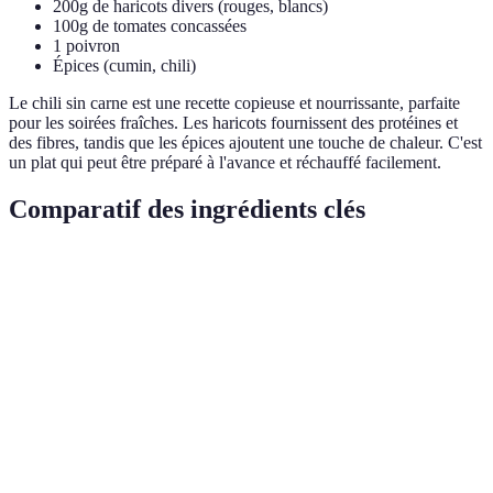
200g de haricots divers (rouges, blancs)
100g de tomates concassées
1 poivron
Épices (cumin, chili)
Le chili sin carne est une recette copieuse et nourrissante, parfaite
pour les soirées fraîches. Les haricots fournissent des protéines et
des fibres, tandis que les épices ajoutent une touche de chaleur. C'est
un plat qui peut être préparé à l'avance et réchauffé facilement.
Comparatif des ingrédients clés
Ingrédients
Protéines (g) par 100g
Fibres (g)
Glucides (
Quinoa
14.1
2.8
64.2
Lentilles
25.8
7.9
20.1
Tofu
15.7
0.3
1.9
Avoine
12.5
10.6
66.3