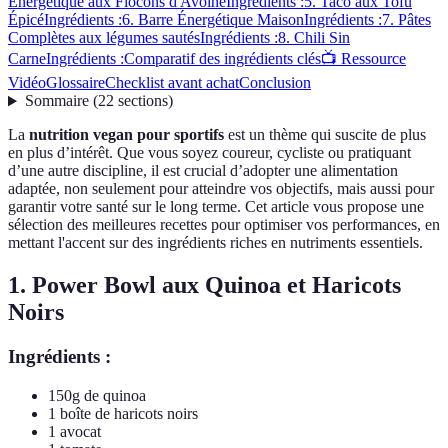
Énergétique aux Flocons d'Avoine
Ingrédients :
5. Taco aux Tofu
Épicé
Ingrédients :
6. Barre Énergétique Maison
Ingrédients :
7. Pâtes
Complètes aux légumes sautés
Ingrédients :
8. Chili Sin
Carne
Ingrédients :
Comparatif des ingrédients clés
📺 Ressource
Vidéo
Glossaire
Checklist avant achat
Conclusion
Sommaire
(
22
sections
)
La
nutrition vegan pour sportifs
est un thème qui suscite de plus
en plus d’intérêt. Que vous soyez coureur, cycliste ou pratiquant
d’une autre discipline, il est crucial d’adopter une alimentation
adaptée, non seulement pour atteindre vos objectifs, mais aussi pour
garantir votre santé sur le long terme. Cet article vous propose une
sélection des meilleures recettes pour optimiser vos performances, en
mettant l'accent sur des ingrédients riches en nutriments essentiels.
1. Power Bowl aux Quinoa et Haricots
Noirs
Ingrédients :
150g de quinoa
1 boîte de haricots noirs
1 avocat