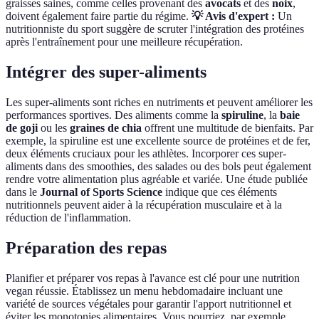
graisses saines, comme celles provenant des
avocats
et des
noix
,
doivent également faire partie du régime.
💡 Avis d'expert :
Un
nutritionniste du sport suggère de scruter l'intégration des protéines
après l'entraînement pour une meilleure récupération.
Intégrer des super-aliments
Les super-aliments sont riches en nutriments et peuvent améliorer les
performances sportives. Des aliments comme la
spiruline
, la
baie
de goji
ou les
graines de chia
offrent une multitude de bienfaits. Par
exemple, la spiruline est une excellente source de protéines et de fer,
deux éléments cruciaux pour les athlètes. Incorporer ces super-
aliments dans des smoothies, des salades ou des bols peut également
rendre votre alimentation plus agréable et variée. Une étude publiée
dans le
Journal of Sports Science
indique que ces éléments
nutritionnels peuvent aider à la récupération musculaire et à la
réduction de l'inflammation.
Préparation des repas
Planifier et préparer vos repas à l'avance est clé pour une nutrition
vegan réussie. Établissez un menu hebdomadaire incluant une
variété de sources végétales pour garantir l'apport nutritionnel et
éviter les monotonies alimentaires. Vous pourriez, par exemple,