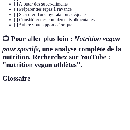
[ ] Ajouter des super-aliments
[ ] Préparer des repas à l'avance
[ ] S'assurer d'une hydratation adéquate
[ ] Considérer des compléments alimentaires
[ ] Suivre votre apport calorique
📺 Pour aller plus loin :
Nutrition vegan
pour sportifs
, une analyse complète de la
nutrition. Recherchez sur YouTube :
"nutrition vegan athlètes".
Glossaire
Terme
Définition
Nutriments nécessaires en grande quantité :
Macronutriments
protéines, glucides et lipides.
Composés organiques essentiels pour la santé,