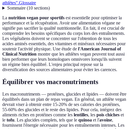
athlètes".
Glossaire
Sommaire
(
10
sections
)
La
nutrition vegan pour sportifs
est essentielle pour optimiser la
performance et la récupération. Avoir une alimentation végane ne
signifie pas sacrifier la qualité nutritionnelle. En fait, il est crucial de
comprendre les besoins spécifiques du corps lors des entraînements.
Les végétaliens doivent se concentrer sur l'obtention de tous les
acides aminés essentiels, des vitamines et minéraux nécessaires pour
soutenir l'activité physique. Une étude de
l'American Journal of
Clinical Nutrition
montre que les athlètes vegan peuvent tout aussi
bien performer que leurs homologues omnivores lorsqu'ils suivent
un régime bien équilibré. L'enjeu principal repose sur la
diversification des sources alimentaires pour éviter les carences.
Équilibrer vos macronutriments
Les macronutriments — protéines, glucides et lipides — doivent être
équilibrés dans un plan de repas vegan. En général, un athlète vegan
devrait viser à obtenir entre 15-20% de ses calories des protéines,
55-60% des glucides et le reste des lipides. Pour cela, intégrez des
aliments riches en protéines comme les
lentilles
, les
pois chiches
et
le
tofu
. Les glucides complets, tels que le
quinoa
et l'
avoine
,
fournissent l'énergie nécessaire pour les entraînements intenses. Les