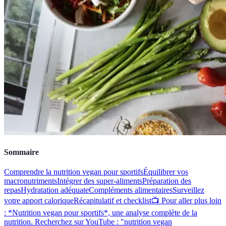
Sommaire
Comprendre la nutrition vegan pour sportifs
Équilibrer vos
macronutriments
Intégrer des super-aliments
Préparation des
repas
Hydratation adéquate
Compléments alimentaires
Surveillez
votre apport calorique
Récapitulatif et checklist
📺 Pour aller plus loin
: *Nutrition vegan pour sportifs*, une analyse complète de la
nutrition. Recherchez sur YouTube : "nutrition vegan