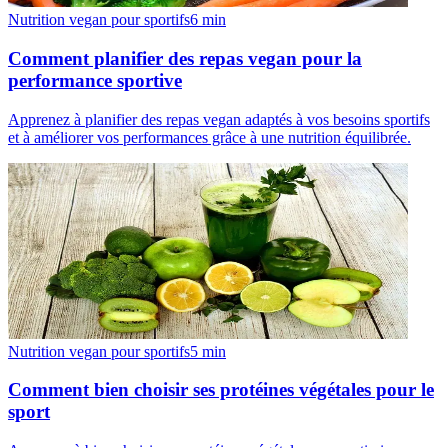
Nutrition vegan pour sportifs
6
min
Comment planifier des repas vegan pour la
performance sportive
Apprenez à planifier des repas vegan adaptés à vos besoins sportifs
et à améliorer vos performances grâce à une nutrition équilibrée.
Nutrition vegan pour sportifs
5
min
Comment bien choisir ses protéines végétales pour le
sport