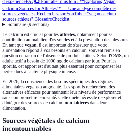
d'expérience
FAQ
📺 Pour aller plus loin : *“Exploring Vegan
Calcium Sources for Athletes”* — Une analyse complète des
sources végétales. Recherchez sur YouTube : "vegan calcium
sources athletes".
Glossaire
Checklist
Sommaire
(
9
sections
)
Le calcium est crucial pour les
athlètes
, notamment pour sa
contribution au maintien d'os solides et à la prévention des blessures.
En tant que
vegan
, il est important de s'assurer que votre
alimentation répond à vos besoins en calcium, souvent remis en
question en raison de l'absence de produits laitiers. Selon
l'OMS
, un
adulte actif a besoin de 1000 mg de calcium par jour. Pour les
sportifs, cet apport est d'autant plus essentiel pour compenser les
pertes dues à l'activité physique intense.
En 2026, la conscience des besoins spécifiques des régimes
alimentaires vegans a augmenté. Les sportifs recherchent des
alternatives efficaces pour maintenir leur niveau de performance
sans compromettre leur santé. Cette quête nécessite d'explorer et
d'intégrer des sources de calcium
non laitières
dans leur
alimentation.
Sources végétales de calcium
incontournables