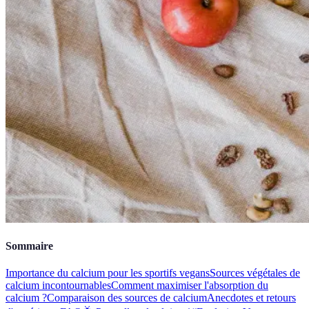
Sommaire
Importance du calcium pour les sportifs vegans
Sources végétales de
calcium incontournables
Comment maximiser l'absorption du
calcium ?
Comparaison des sources de calcium
Anecdotes et retours