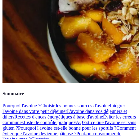
Sommaire
Pourquoi l'avoine ?
Choisir les bonnes sources d'avoine
Intégrer
l'avoine dans votre petit-déjeuner
L'avoine dans vos déjeuners et
dîners
Recettes d'encas énergétiques à base d'avoine
Éviter les erreurs
communes
Liste de contrôle pratique
FAQ
Est-ce que l'avoine est sans
gluten ?
Pourquoi l'avoine est-elle bonne pour les sportifs ?
Comment
éviter que l'avoine devienne pâteuse ?
Peut-on consommer de