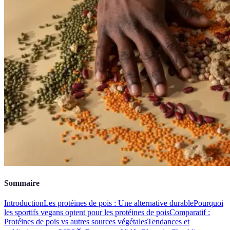
Sommaire
Introduction
Les protéines de pois : Une alternative durable
Pourquoi
les sportifs vegans optent pour les protéines de pois
Comparatif :
Protéines de pois vs autres sources végétales
Tendances et