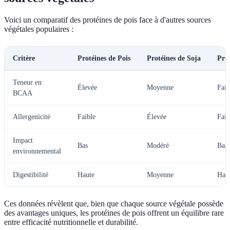
Voici un comparatif des protéines de pois face à d'autres sources
végétales populaires :
Critère
Protéines de Pois
Protéines de Soja
Prot
Teneur en
Élevée
Moyenne
Faib
BCAA
Allergenicité
Faible
Élevée
Faib
Impact
Bas
Modéré
Bas
environnemental
Digestibilité
Haute
Moyenne
Hau
Ces données révèlent que, bien que chaque source végétale possède
des avantages uniques, les protéines de pois offrent un équilibre rare
entre efficacité nutritionnelle et durabilité.