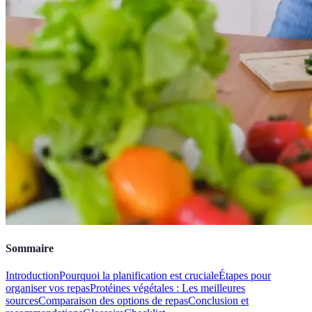
Sommaire
Introduction
Pourquoi la planification est cruciale
Étapes pour
organiser vos repas
Protéines végétales : Les meilleures
sources
Comparaison des options de repas
Conclusion et